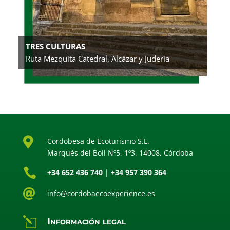
TRES CULTURAS
Ruta Mezquita Catedral, Alcázar y Judería

Cordobesa de Ecoturismo S.L.
Marqués del Boil Nº5, 1º3, 14008, Córdoba

+34 652 436 740
|
+34 957 390 364

info@cordobaecoexperience.es
l
Información legal