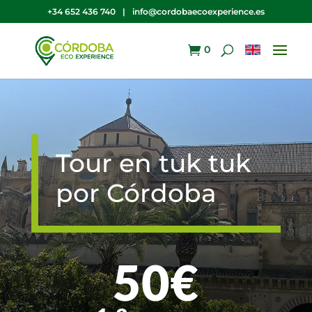
+34 652 436 740
|
info@cordobaecoexperience.es
0
Tour en tuk tuk
por Córdoba
50€